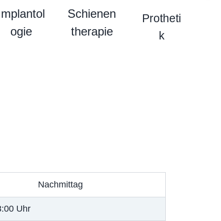
Implantol
Schienen
ä
Protheti
ogie
therapie
c
k
h
s
t
e
r
Nachmittag
8:00 Uhr