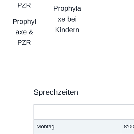
Prophyla
o
xe bei
r
Prophyl
Kindern
i
axe &
g
PZR
e
r
Sprechzeiten
Montag
8:00