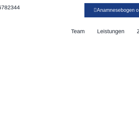
 6782344
Anamnesebogen on
Team
Leistungen