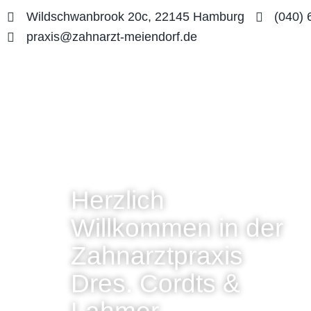
Zum
Wildschwanbrook 20c, 22145 Hamburg
(040)
Inhalt
praxis@zahnarzt-meiendorf.de
springen
Herzlich
Willkommen in der
Zahnarztpraxis
Dres. Cordts &