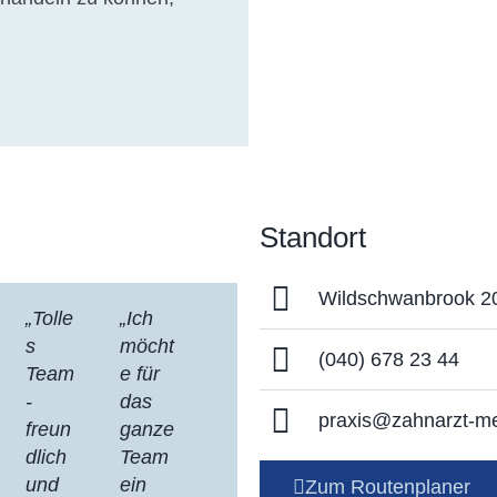
Standort
Wildschwanbrook 2
„Tolle
„Ich
s
möcht
(040) 678 23 44
Team
e für
-
das
praxis@zahnarzt-me
freun
ganze
dlich
Team
und
ein
Zum Routenplaner