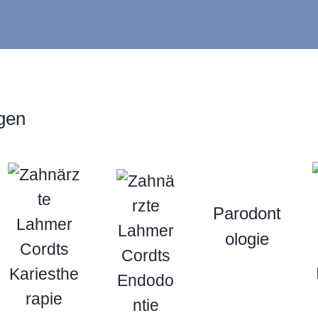
gen
Parodont
ologie