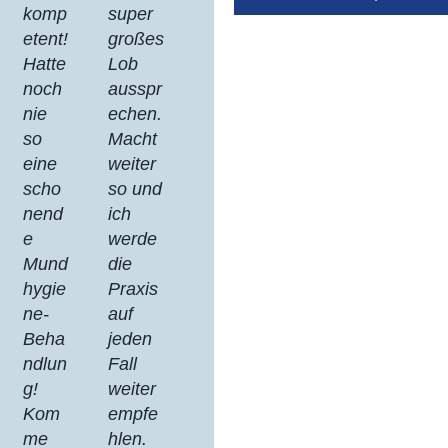
komp
super
etent!
großes
Hatte
Lob
noch
ausspr
nie
echen.
so
Macht
eine
weiter
scho
so und
nend
ich
e
werde
Mund
die
hygie
Praxis
ne-
auf
Beha
jeden
ndlun
Fall
g!
weiter
Kom
empfe
me
hlen.